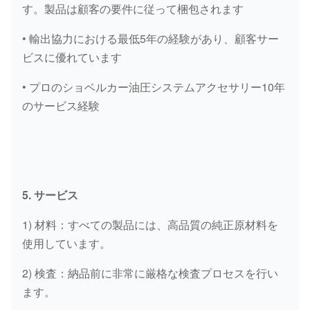
LQ15V00005S008
GASKET
/
す。製品は顧客の要件に従って梱包されます
• 輸出協力における最低5年の経験があり、顧客サー
9Y-1979
GASKET
/
ビスに優れています
• プロのショベルカー油圧システムアクセサリー10年
のサービス経験
5. サービス
1) 材料：すべての製品には、高品質の純正原材料を
使用しています。
2) 検査：納品前に非常に厳格な検査プロセスを行い
ます。