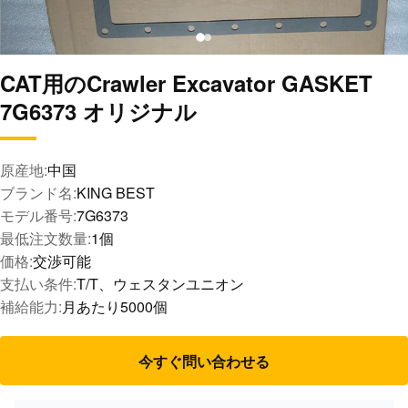
CAT用のCrawler Excavator GASKET
7G6373 オリジナル
原産地:
中国
ブランド名:
KING BEST
モデル番号:
7G6373
最低注文数量:
1個
価格:
交渉可能
支払い条件:
T/T、ウェスタンユニオン
補給能力:
月あたり5000個
今すぐ問い合わせる