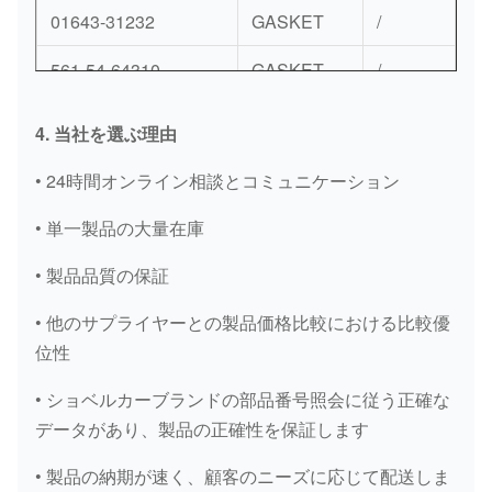
01643-31232
GASKET
/
561-54-64310
GASKET
/
561-54-64530
GASKET
/
4. 当社を選ぶ理由
421-70-22140B
GASKET
/
• 24時間オンライン相談とコミュニケーション
R200LC WASHER
GASKET
/
• 単一製品の大量在庫
04065-09030
GASKET
/
• 製品品質の保証
150-30-13480
GASKET
/
• 他のサプライヤーとの製品価格比較における比較優
位性
1S4295
GASKET
/
• ショベルカーブランドの部品番号照会に従う正確な
8S-5409
GASKET
/
データがあり、製品の正確性を保証します
2W-4561
GASKET
/
• 製品の納期が速く、顧客のニーズに応じて配送しま