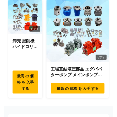
ビデオ
卸売 掘削機
ハイドロリッ
ク スウィン
グ ギアボッ
ビデオ
クス パーツ
工場直結液圧部品 エグババ
スウィング
ターポンプ メインポンプエ
モーター ハ
最高 の 価
ンジン モデル
イデヤンマー
格 を 入手
PC/EX/EC/DH/DX/CAAT/SH
コマツー ヒ
する
最高 の 価格 を 入手 する
部品
タチ XCMG
リウゴン
SANY ボルボ