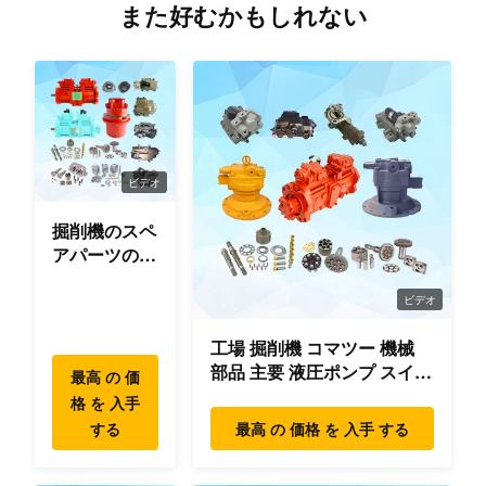
また好むかもしれない
ビデオ
掘削機のスペ
アパーツのオ
リジナ
ル/OEM/使用
ビデオ
品質
工場 掘削機 コマツー 機械
部品 主要 液圧ポンプ スイン
最高 の 価
グ モーター 旅行 モーター
格 を 入手
部品 掘削機
する
最高 の 価格 を 入手 する