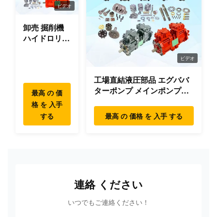
ビデオ
卸売 掘削機
ハイドロリッ
ク スウィン
グ ギアボッ
ビデオ
クス パーツ
工場直結液圧部品 エグババ
スウィング
ターポンプ メインポンプエ
モーター ハ
最高 の 価
ンジン モデル
イデヤンマー
格 を 入手
PC/EX/EC/DH/DX/CAAT/SH
コマツー ヒ
する
最高 の 価格 を 入手 する
部品
タチ XCMG
リウゴン
SANY ボルボ
連絡 ください
いつでもご連絡ください！