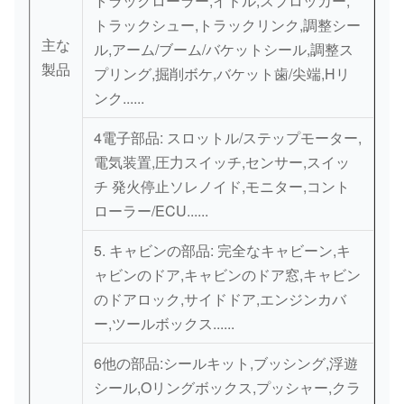
トラックローラー,イドル,スプロッカー,
トラックシュー,トラックリンク,調整シー
主な
ル,アーム/ブーム/バケットシール,調整ス
製品
プリング,掘削ボケ,バケット歯/尖端,Hリ
ンク......
4電子部品: スロットル/ステップモーター,
電気装置,圧力スイッチ,センサー,スイッ
チ 発火停止ソレノイド,モニター,コント
ローラー/ECU......
5. キャビンの部品: 完全なキャビーン,キ
ャビンのドア,キャビンのドア窓,キャビン
のドアロック,サイドドア,エンジンカバ
ー,ツールボックス......
6他の部品:シールキット,ブッシング,浮遊
シール,Oリングボックス,プッシャー,クラ