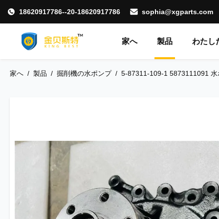
18620917786--20-18620917786
sophia@xgparts.com
家へ
製品
わたした
家へ
/
製品
/
掘削機の水ポンプ
/
5-87311-109-1 58731110