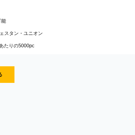
可能
,ウェスタン・ユニオン
あたりの5000pc
る