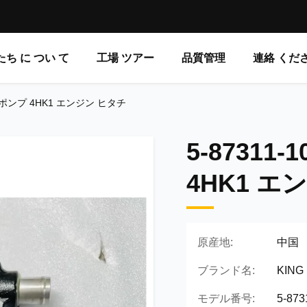
ち に つい て
工場 ツアー
品質管理
連絡 くだ
91 水ポンプ 4HK1 エンジン ヒタチ
5-87311-
4HK1 エ
原産地:
中国
ブランド名:
KING
モデル番号:
5-8