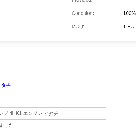
Condition:
100
MOQ:
1 PC
 ヒタチ
1 水ポンプ 4HK1 エンジン ヒタチ
いました