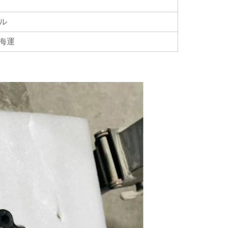
ール
/ 海運