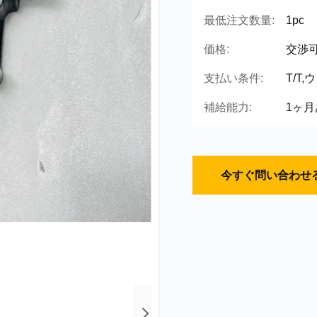
最低注文数量:
1pc
価格:
交渉
支払い条件:
T/T
補給能力:
1ヶ月
今すぐ問い合わせ