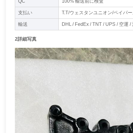
QC
100% 輸送前に検査
支払い
T.T/ウェスタンユニオン/ペイパ
輸送
DHL / FedEx / TNT / UPS / 空運 
2詳細写真