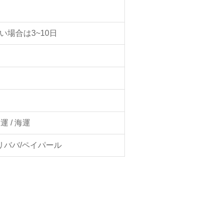
い場合は3~10日
 空運 / 海運
リババ/ペイパール