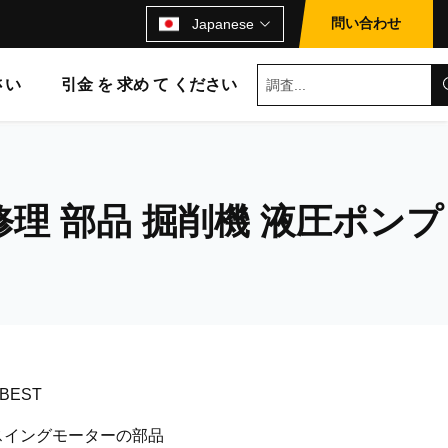
問い合わせ
Japanese
さい
引金 を 求め て ください
修理 部品 掘削機 液圧ポンプ
 BEST
スイングモーターの部品