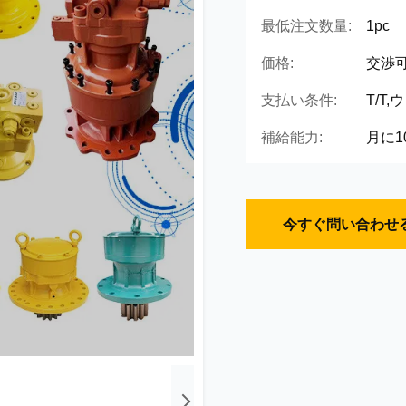
最低注文数量:
1pc
価格:
交渉
支払い条件:
T/T
補給能力:
月に10
今すぐ問い合わせ