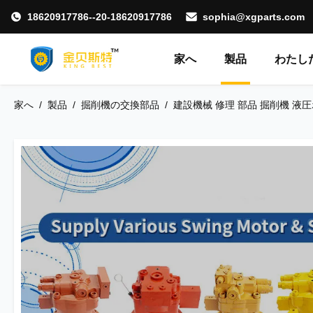
18620917786--20-18620917786
sophia@xgparts.com
家へ
製品
わたした
家へ
/
製品
/
掘削機の交換部品
/
建設機械 修理 部品 掘削機 液圧