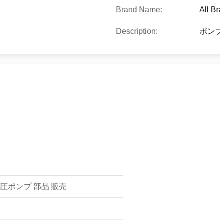
Brand Name:
All B
Description:
ポン
液圧ポンプ 部品 販売