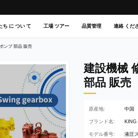
ち に つい て
工場 ツアー
品質管理
連絡 くだ
ポンプ 部品 販売
建設機械 
部品 販売
原産地:
中国
ブランド名:
KING
モデル番号:
液圧