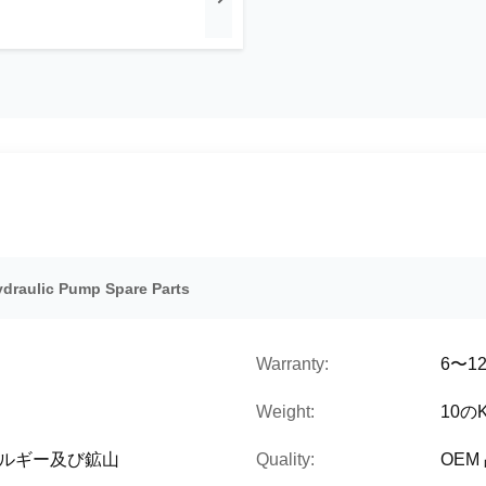
ydraulic Pump Spare Parts
Warranty:
6〜1
Weight:
10の
ネルギー及び鉱山
Quality:
OEM