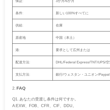
保証:
3か月/6か月
条件:
新しい100%すべてに
供給:
在庫
原産地
中国（本土）
港:
要求として広州または
配達方法:
DHL/Federal Express/TNT/
支払方法:
銀行/ウェスタン・ユニオン/Paypal
FAQ
2.
Q1. あなたの受渡し条件は何ですか。
A:EXW、FOB、CFR、CIF、DDU。