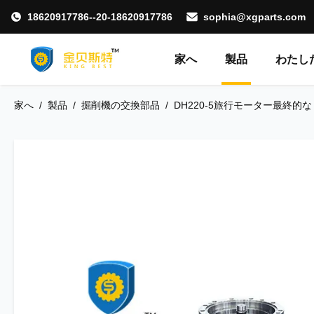
18620917786--20-18620917786
sophia@xgparts.com
家へ
製品
わたした
家へ
/
製品
/
掘削機の交換部品
/
DH220-5旅行モーター最終的なドラ