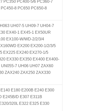
6/7 PC350 PC400-5/6 PC360-7
0 PC450-8 PC650 PC650-8
063 UH07-5 UH09-7 UH04-7
X30 EX40-1 EX45-1 EX50UR
100 EX100-W/WD-2/2/3/4
EX160WD EX200 EX200-1/2/3/5
/5 EX225 EX240 EX270-1/5
X320 EX330 EX350 EX400 EX400-
05 UN055-7 UH06 UH07 ZAX60
30 ZAX240 ZAX250 ZAX330
 E140 E180 E200B E240 E300
D E245B/D E307 E311B
E320/320L E322 E325 E330