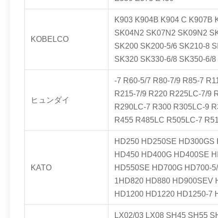
K903 K904B K904 C K907B 
SK04N2 SK07N2 SK09N2 SK
KOBELCO
SK200 SK200-5/6 SK210-8 S
SK320 SK330-6/8 SK350-6/8
-7 R60-5/7 R80-7/9 R85-7 
R215-7/9 R220 R225LC-7/9 
ヒュンダイ
R290LC-7 R300 R305LC-9 R
R455 R485LC R505LC-7 R5
HD250 HD250SE HD300GS 
HD450 HD400G HD400SE H
KATO
HD550SE HD700G HD700-5/
1HD820 HD880 HD900SEV H
HD1200 HD1220 HD1250-7
LX02/03 LX08 SH45 SH55 S