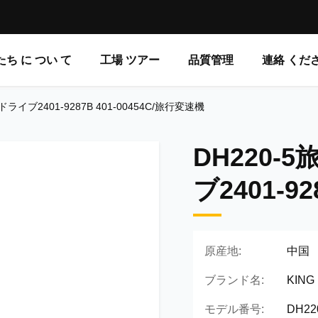
ち に つい て
工場 ツアー
品質管理
連絡 くだ
イブ2401-9287B 401-00454C/旅行変速機
DH220
ブ2401-9
原産地:
中国
ブランド名:
KING
モデル番号:
DH22