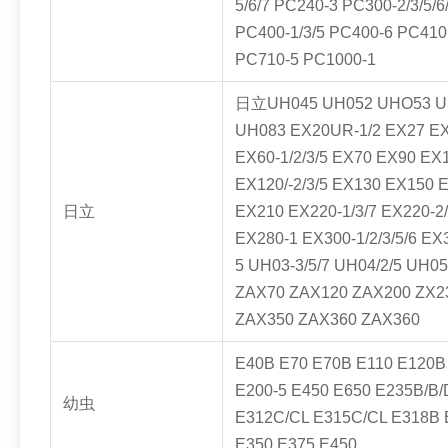
5/6/7 PC240-3 PC300-2/3/5/
PC400-1/3/5 PC400-6 PC41
PC710-5 PC1000-1
日立UH045 UH052 UHO53 UH
UH083 EX20UR-1/2 EX27 E
EX60-1/2/3/5 EX70 EX90 EX
EX120/-2/3/5 EX130 EX150 
日立
EX210 EX220-1/3/7 EX220-2
EX280-1 EX300-1/2/3/5/6 E
5 UH03-3/5/7 UH04/2/5 UH
ZAX70 ZAX120 ZAX200 ZX2
ZAX350 ZAX360 ZAX360
E40B E70 E70B E110 E120B
E200-5 E450 E650 E235B/B/
幼虫
E312C/CL E315C/CL E318B 
E350 E375 E450