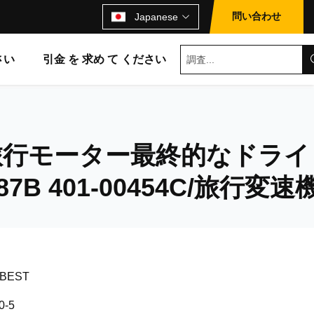
問い合わせ
Japanese
さい
引金 を 求め て ください
-5旅行モーター最終的なドライ
287B 401-00454C/旅行変速
 BEST
0-5