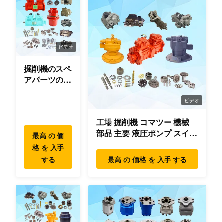
ビデオ
掘削機のスペ
アパーツのオ
リジナ
ル/OEM/使用
ビデオ
品質
工場 掘削機 コマツー 機械
部品 主要 液圧ポンプ スイン
最高 の 価
グ モーター 旅行 モーター
格 を 入手
部品 掘削機
する
最高 の 価格 を 入手 する