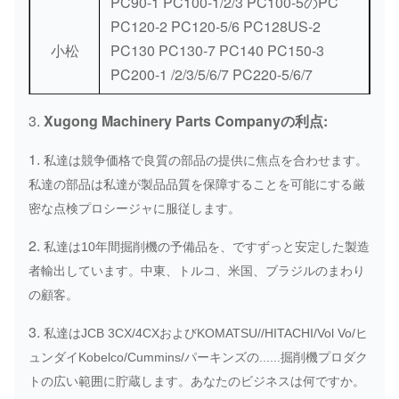
PC90-1 PC100-1/2/3 PC100-5のPC
PC120-2 PC120-5/6 PC128US-2
小松
PC130 PC130-7 PC140 PC150-3
PC200-1 /2/3/5/6/7 PC220-5/6/7
PC240-3 PC300-2/3/5/6/7 PC350
3.
Xugong Machinery Parts Companyの利点:
PC400-5/6 PC360-7 PC400-1/3/5
PC400-6 PC410 PC450-8 PC650
1.
私達は競争価格で良質の部品の提供に焦点を合わせます。
PC650-8 PC710-5 PC1000-1
私達の部品は私達が製品品質を保障することを可能にする厳
日立UH045 UH052 UHO53 UH063
密な点検プロシージャに服従します。
UH07-5 UH09-7 UH04-7 UH083
2.
私達は10年間掘削機の予備品を、ですずっと安定した製造
EX20UR-1/2 EX27 EX30 EX40-1
者輸出しています。中東、トルコ、米国、ブラジルのまわり
EX45-1 EX50UR EX60-1/2/3/5 EX70
の顧客。
EX90 EX100 EX100-W/WD-2/2/3/4
EX120/-2/3/5 EX130 EX150
3.
私達はJCB 3CX/4CXおよびKOMATSU//HITACHI/Vol Vo/ヒ
EX160WD EX200 EX200-1/2/3/5
ュンダイKobelco/Cummins/パーキンズの......掘削機プロダク
日立
EX210 EX220-1/3/7 EX220-2/5 EX225
トの広い範囲に貯蔵します。あなたのビジネスは何ですか。