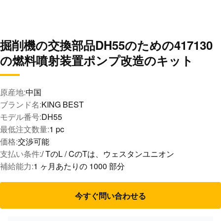
掘削機の交換部品DH55のための417130
の燃料噴射装置ポンプ改造のキット
原産地:
中国
ブランド名:
KING BEST
モデル番号:
DH55
最低注文数量:
1 pc
価格:
交渉可能
支払い条件:
/ TのL / CのTは、ウェスタンユニオン
補給能力:
1 ヶ月あたりの 1000 部分
今すぐ問い合わせる