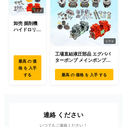
ビデオ
卸売 掘削機
ハイドロリッ
ク スウィン
グ ギアボッ
ビデオ
クス パーツ
工場直結液圧部品 エグババ
スウィング
ターポンプ メインポンプエ
モーター ハ
最高 の 価
ンジン モデル
イデヤンマー
格 を 入手
PC/EX/EC/DH/DX/CAAT/SH
コマツー ヒ
する
最高 の 価格 を 入手 する
部品
タチ XCMG
リウゴン
SANY ボルボ
連絡 ください
いつでもご連絡ください！