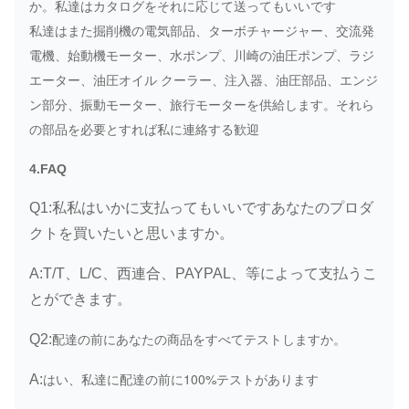
EX240 EX270-1/5 EX280-1 EX300-
か。私達はカタログをそれに応じて送ってもいいです
1/2/3/5/6 EX320 EX330 EX350 EX400
私達はまた掘削機の電気部品、ターボチャージャー、交流発
EX400-5 UH03-3/5/7 UH04/2/5 UH05
電機、始動機モーター、水ポンプ、川崎の油圧ポンプ、ラジ
UN055-7 UH06 UH07 ZAX60 ZAX70
エーター、油圧オイル クーラー、注入器、油圧部品、エンジ
ZAX120 ZAX200 ZX230 ZAX240
ン部分、振動モーター、旅行モーターを供給します。それら
ZAX250 ZAX330 ZAX350 ZAX360
の部品を必要とすれば私に連絡する歓迎
ZAX360
4.FAQ
E40B E70 E70B E110 E120B E140
Q1:私私はいかに支払ってもいいですあなたのプロダ
E180 E200B E240 E300 E200-5 E450
クトを買いたいと思いますか。
E650 E235B/B/D E245B/D E307
幼虫
E311B E312C/CL E315C/CL E318B
A:T/T、L/C、西連合、PAYPAL、等によって支払うこ
E320/320L E322 E325 E330 E350
とができます。
E375 E450
配達の前にあなたの商品をすべてテストしますか。
Q2:
はい、私達に配達の前に100%テストがあります
A: