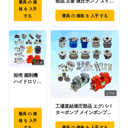
部品 主要 液圧ポンプ スイン
最高 の 価
グ モーター 旅行 モーター
格 を 入手
部品 掘削機
する
最高 の 価格 を 入手 する
ビデオ
卸売 掘削機
ハイドロリッ
ク スウィン
グ ギアボッ
ビデオ
クス パーツ
工場直結液圧部品 エグババ
スウィング
ターポンプ メインポンプエ
モーター ハ
最高 の 価
ンジン モデル
イデヤンマー
格 を 入手
PC/EX/EC/DH/DX/CAAT/SH
コマツー ヒ
する
最高 の 価格 を 入手 する