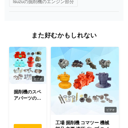
isuzuの掘削機のエンジン部分
また好むかもしれない
ビデオ
掘削機のスペ
アパーツのオ
リジナ
ル/OEM/使用
ビデオ
品質
工場 掘削機 コマツー 機械