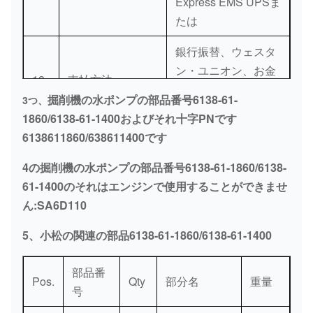
Express EMS UPSま
たは
銀行振替、ウェスタ
ン・ユニオン、お金
13
支払方法
のグラム、クレジッ
掘削機の水ポンプの部品番号6138-61-
3つ、
ト カード、Paypal
1860/6138-61-1400およびそれ十字PNです
6138611860/638611400です
4の掘削機の水ポンプの部品番号6138-61-1860/6138-
61-1400のそれはエンジンで使用することができませ
ん:SA6D110
5、小松の関連の部品6138-61-1860/6138-61-1400
部品番
Pos.
Qty
部分名
重量
号