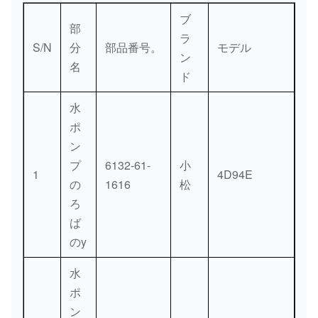
36
23-
[1]
スペーサ
kg。
ブ
6971
部
ラ
S/N
分
部品番号。
モデル
01435-
ン
0.049
37
名
[1]
ボルト
01075
ド
kg。
水
01010-
0.06
38
[1]
ボルト
ポ
31080
kg。
ン
01435-
0.013
プ
6132-61-
小
39
[2]
ボルト
1
4D94E
00816
kg。
の
1616
松
ろ
01010-
0.012
40
[2]
ボルト
ば
30816
kg。
のy
01602-
0.004
41
[2]
洗濯機、ばね
水
00825
kg。
ポ
600-
ン