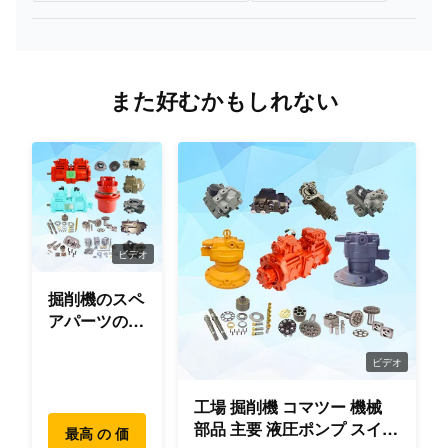
のy
水
ポ
また好むかもしれない
ン
6138-61-
WA350-
プ
1860
小
13
1/PC400-
の
/6138-61-
松
1/6D110
ろ
1400
ば
のy
ビデオ
水
掘削機のスペ
ポ
アパーツのオ
ン
リジナ
プ
6151-62-
小
PC400-6
ル/OEM/使用
ビデオ
14
の
1102
松
/S6D125E
品質
工場 掘削機 コマツー 機械
ろ
部品 主要 液圧ポンプ スイン
最高 の 価
ば