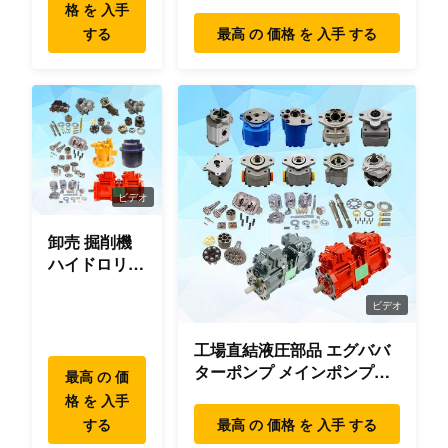
グ モーター 旅行 モーター
格 を 入手
のy
部品 掘削機
する
最高 の 価格 を 入手 する
水
ポ
ン
プ
6685-61-
小
15
NH220
の
1024
松
ろ
ビデオ
ば
卸売 掘削機
のy
ハイドロリッ
ク スウィン
水
グ ギアボッ
ビデオ
ポ
クス パーツ
工場直結液圧部品 エグババ
ン
スウィング
ターポンプ メインポンプエ
モーター ハ
プ
6685-61-
小
最高 の 価
16
D80
ンジン モデル
イデヤンマー
格 を 入手
の
1024
松
PC/EX/EC/DH/DX/CAAT/SH
コマツー ヒ
する
最高 の 価格 を 入手 する
ろ
部品
タチ XCMG