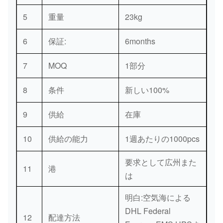
5
重量
23kg
6
保証:
6months
7
MOQ
1部分
8
条件
新しい100%
9
供給
在庫
10
供給の能力
1週あたりの1000pcs
要求として広州また
11
港
は
明白:空気海による
DHL Federal
12
配達方法