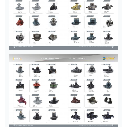
水
ポ
ン
PC300-6
プ
6222-63-
小
9
/6D108
の
1200
松
8Holes
ろ
ば
のy
水
ポ
ン
プ
6124-61-
小
S6D155
10
の
1004
松
/D155A1
ろ
ば
のy