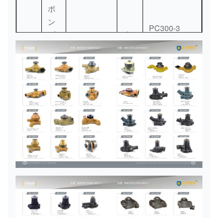
ポ
ボルト、（リ
ン
01435-
バーシブル
0.055
PC300-3
58
[6]
プ
6151-61-
小
01085
ファンのため
kg。
7
/PC400-5
の
1101
松
に）
/6D125
ろ
肘、
ば
6138-
（FIG.0521
のy
59
61-
[1]
を見て下さ
8830
水
い）
ポ
切て下さい、
ン
6130-
PC300-6
（FIG.0521
プ
6221-61-
小
60
71-
[1]
8
/6D108
を見て下さ
の
1102
松
6411
4Holes
い）
ろ
ば
04121-
[1
Vベルト セッ
0.55
61
のy
21763
つ]
ト
kg。