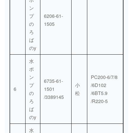
ン
600-
15の
プ
6206-61-
53
633-
[1]
ファン
kg。
の
1505
0800
ろ
600-
ば
リバーシブル
20.45
54
614-
[1]
のy
ファン
kg。
8742
水
6114-
ポ
55
61-
[1]
スペーサ
ン
PC200-6/7/8
6735-61-
3321
プ
小
/6D102
6
1501
の
松
/6BT5.9
/3389145
01435-
0.057
ろ
/R220-5
56
[6]
ボルト
01090
kg。
ば
のy
01010-
57
[6]
ボルト
31095
水