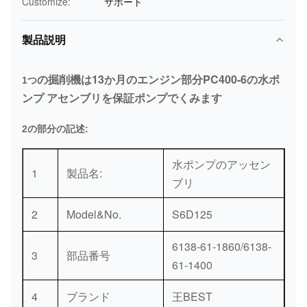
Customize:
サポート
製品説明
の掘削機は13か月のエンジン部分PC400-6の水ポ
1つ
ンプ アセンブリを保証ポンプでくみます
2の部分の記述:
水ポンプのアッセン
1
製品名:
ブリ
2
Model&No.
S6D125
6138-61-1860/6138-
3
部品番号
61-1400
4
ブランド
王BEST