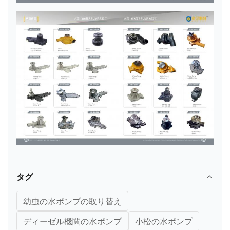
水
ポ
ン
プ
6127-61-
小
SA6D155
11
の
1008
松
/D355C1
ろ
ば
のy
水
ポ
ン
プ
6162-63-
小
タグ
12
6D170
の
1015
松
幼虫の水ポンプの取り替え
ろ
ば
ディーゼル機関の水ポンプ
小松の水ポンプ