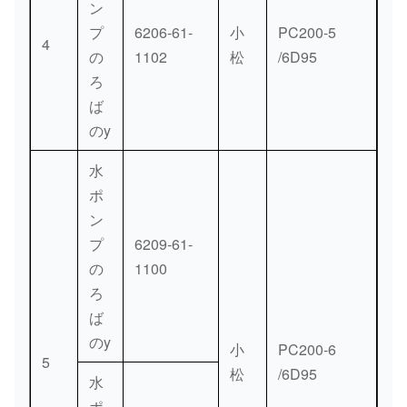
01010-
0.017
ン
47
[3]
ボルト
30830
kg。
プ
6206-61-
小
PC200-5
4
の
1102
松
/6D95
01640-
0.002
48
[3]
洗濯機
ろ
20816
kg。
ば
のy
6138-
49
61-
[1]
コネクター
水
6470
ポ
ン
6138-
ガスケット
0.01
プ
6209-61-
50
61-
[1]
（K1）
kg。
の
1100
6461
ろ
01435-
0.015
ば
51
[2]
ボルト
00820
kg。
のy
小
PC200-6
5
01010-
松
/6D95
0.015
水
52
[2]
ボルト
30825
kg。
ポ