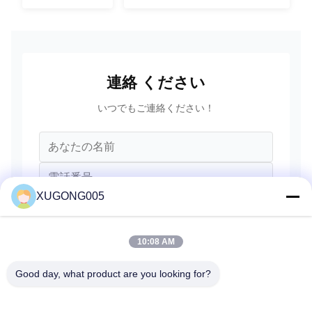
ば
リウゴン
SANY ボルボ
のy
水
ポ
連絡 ください
ン
いつでもご連絡ください！
プ
小
17
PC200-8
の
松
ろ
ば
のy
XUGONG005
水
ポ
10:08 AM
ン
プ
E200B /E320
Good day, what product are you looking for?
18
5I7693
の
/S6K