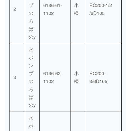
サーモスタッ
0.3
42
421-
[1]
プ
6136-61-
小
PC200-1/2
ト
kg。
2
6310
の
1102
松
/6D105
ろ
6138-
ば
コネクター、
0.38
43
11-
[1]
のy
水
kg。
6511
水
6138-
ポ
コネクター、
0.38
44
11-
[1]
ン
水
kg。
6510
プ
6136-62-
小
PC200-
3
の
1102
松
3/6D105
6138-
ガスケット
0.01
ろ
45
11-
[1]
（K1）
kg。
ば
6810
のy
01435-
0.016
46
[3]
ボルト
水
20825
kg。
ポ