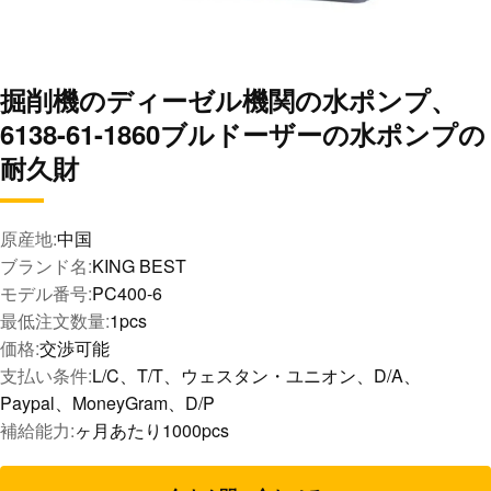
掘削機のディーゼル機関の水ポンプ、
6138-61-1860ブルドーザーの水ポンプの
耐久財
原産地:
中国
ブランド名:
KING BEST
モデル番号:
PC400-6
最低注文数量:
1pcs
価格:
交渉可能
支払い条件:
L/C、T/T、ウェスタン・ユニオン、D/A、
Paypal、MoneyGram、D/P
補給能力:
ヶ月あたり1000pcs