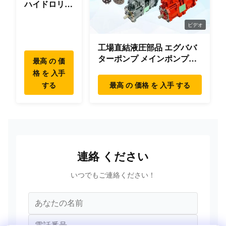
ハイドロリッ
ク スウィン
JCB
グ ギアボッ
ビデオ
701/52701
スイッチ
3CX/4CX
クス パーツ
工場直結液圧部品 エグババ
スウィング
JCB
ターポンプ メインポンプエ
モーター ハ
最高 の 価
701/80145
スイッチ
ンジン モデル
3CX/4CX
イデヤンマー
格 を 入手
PC/EX/EC/DH/DX/CAAT/SH
コマツー ヒ
する
最高 の 価格 を 入手 する
部品
JCB
タチ XCMG
701/70001
スイッチ
リウゴン
3CX/4CX
SANY ボルボ
JCB
910/60176
ケーブル
3CX/4CX
連絡 ください
JCB
910/48800
ケーブル
いつでもご連絡ください！
3CX/4CX
JCB
910/48801
ケーブル
3CX/4CX