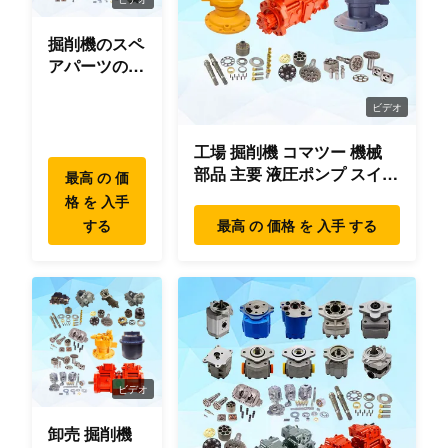
701/80298
スイッチ
3CX/4CX
掘削機のスペ
JCB
アパーツのオ
701/21201
スイッチ
リジナ
3CX/4CX
ル/OEM/使用
ビデオ
品質
JCB
701/52601
スイッチ
工場 掘削機 コマツー 機械
3CX/4CX
部品 主要 液圧ポンプ スイン
最高 の 価
グ モーター 旅行 モーター
格 を 入手
JCB
部品 掘削機
701/80296
スイッチ
する
最高 の 価格 を 入手 する
3CX/4CX
JCB
701/80297
スイッチ
3CX/4CX
JCB
701/80299
スイッチ
3CX/4CX
ビデオ
JCB
701/37702
スイッチ
卸売 掘削機
3CX/4CX