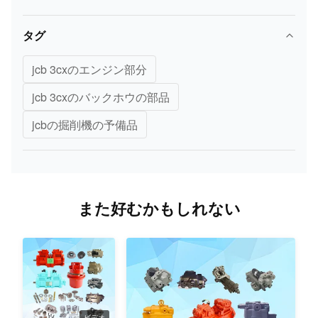
JCB
700/37200
ランプ
3CX/4CX
タグ
JCB
jcb 3cxのエンジン部分
700/37201
ランプ カバー
3CX/4CX
jcb 3cxのバックホウの部品
JCB
700/38101
ランプ カバー
jcbの掘削機の予備品
3CX/4CX
JCB
700/50073
ランプ カバー
3CX/4CX
また好むかもしれない
JCB
700/50072
ランプ カバー
3CX/4CX
JCB
123/04970
ミラー
3CX/4CX
121/59400
JCB
ビデオ