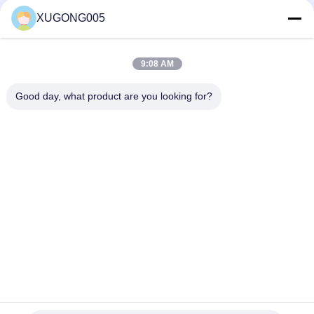
JCB
XUGONG005
910/45401
ケーブル
3CX/4CX
JCB
9:08 AM
910/60236
ケーブル
3CX/4CX
Good day, what product are you looking for?
JCB
910/60106
ケーブル
3CX/4CX
JCB
910/34201
ケーブル
3CX/4CX
送信
JCB
910/34901
ケーブル
3CX/4CX
JCB
910/34236
ケーブル
3CX/4CX
家へ
製品
わたしたち に つい て
工場 ツアー
品質管理
連絡 ください
引金 を 求め て ください
JCB