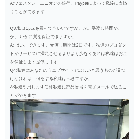
フィルター
A:ウェスタン・ユニオンの銀行、Paypalによって私達に支払
JCB
うことができます
32/915802
3CX/4CX
Q3:私は1pcsを買ってもいいですか。か。受渡し時間か。
JCB
ベルト テンショ
320/08657
か。 いかに質を保証できますか。
3CX/4CX
ナー
A: はい、できます、受渡し時間は2日です、私達のプロダク
JCB
ベルト テンショ
トかサービスに満足させるよりより少なくあれば私達はお金
320/08588
3CX/4CX
ナー
を保証します提供します
Q4:私達はあなたのウェブサイトでほしいと思うものが見つ
JCB
ベルト テンショ
けなければ、何をする私達はべきですか。
320/08530
3CX/4CX
ナー
A:私達引用します価格私達に部品番号を電子メールで送るこ
とができます
JCB
700/23600
ランプ
3CX/4CX
700/26200
JCB
700/41600
ランプ
3CX/4CX