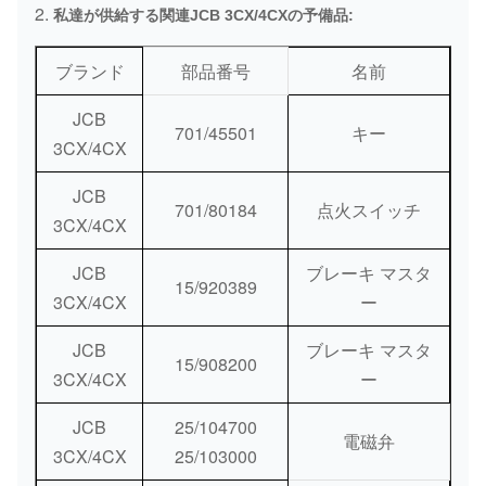
2.
私達が供給する関連JCB 3CX/4CXの予備品:
DHL/Federal Express/TNT/UPS/空気船
配達方法:
積み/海の船積み
ブランド
部品番号
名前
支払方法:
銀行/ウェスタン・ユニオン/Paypal
JCB
701/45501
キー
3CX/4CX
JCB
701/80184
点火スイッチ
3CX/4CX
JCB
ブレーキ マスタ
15/920389
3CX/4CX
ー
JCB
ブレーキ マスタ
15/908200
3CX/4CX
ー
JCB
25/104700
電磁弁
3CX/4CX
25/103000