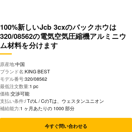
100%新しいJcb 3cxのバックホウは
320/08562の電気空気圧縮機アルミニウ
ム材料を分けます
原産地:
中国
ブランド名:
KING BEST
モデル番号:
320/08562
最低注文数量:
1 pc
価格:
交渉可能
支払い条件:
/ TのL / CのTは、ウェスタンユニオン
補給能力:
1 ヶ月あたりの 1000 部分
今すぐ問い合わせる