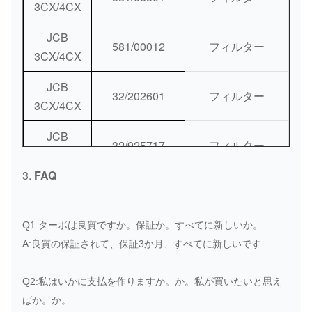
3CX/4CX
JCB
581/00012
フィルター
3CX/4CX
JCB
32/202601
フィルター
3CX/4CX
JCB
32/925717
フィルター
3CX/4CX
3.
FAQ
JCB
32/925682
3CX/4CX
Blue+Brownフィ
Q1:ターボは良質ですか。保証か。すべてに新しいか。
ルター
JCB
32/925683
A:良質の保証されて、保証3か月、すべてに新しいです
3CX/4CX
Q2:私はいかに支払を作りますか。か。私が買いたいと思え
JCB
32/915801
ばか。か。
3CX/4CX