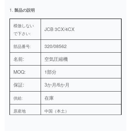
1.
製品の説明
模倣しない
JCB 3CX/4CX
で下さい:
320/08562
部品番号:
名前:
空気圧縮機
MOQ:
1部分
保証:
3か月/6か月
在庫
供給:
原産地
中国（本土）
港:
要求として広州または