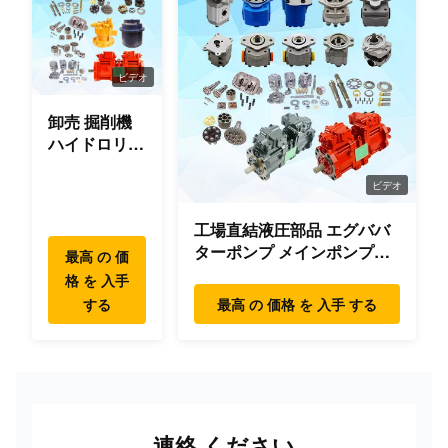
ビデオ
卸売 掘削機
ハイドロリッ
ク スウィン
グ ギアボッ
ビデオ
クス パーツ
工場直結液圧部品 エグババ
スウィング
ターポンプ メインポンプエ
モーター ハ
最高 の 価
ンジン モデル
イデヤンマー
格 を 入手
PC/EX/EC/DH/DX/CAAT/SH
コマツー ヒ
する
最高 の 価格 を 入手 する
部品
タチ XCMG
リウゴン
SANY ボルボ
連絡 ください