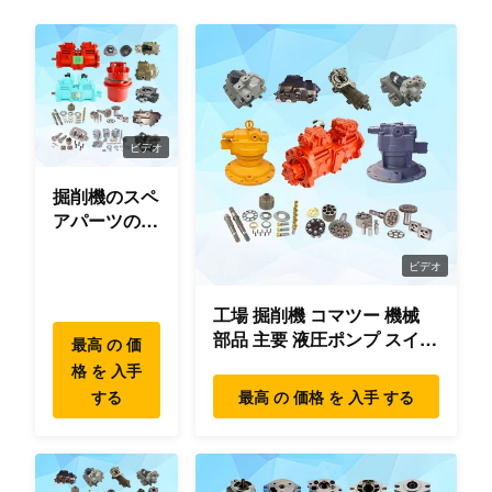
ビデオ
掘削機のスペ
アパーツのオ
リジナ
ル/OEM/使用
ビデオ
品質
工場 掘削機 コマツー 機械
部品 主要 液圧ポンプ スイン
最高 の 価
グ モーター 旅行 モーター
格 を 入手
部品 掘削機
する
最高 の 価格 を 入手 する