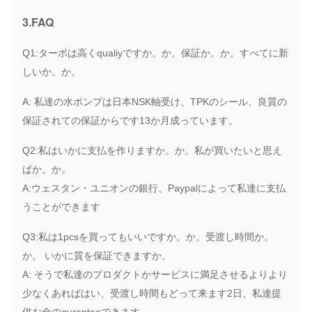
PVD-2B-
HYD
PVD-2B-40P-
3.FAQ
NACHI
40P-6G3-
ポン
6G3-4515H
4515H
プ
Q1:ターボは高くqualiyですか。か。保証か。か。すべてに新
しいか。か。
PVD-2B-
HYD
PVD-2B-40P-
NACHI
40P-16G5-
ポン
A: 私達の水ポンプは日本NSK軸受け、TPKのシール、良質の
16G5-4191B
4191B
プ
保証されての保証からです13か月成っています。
PVD-2B-
PVD-2B-
HYD
Q2:私はいかに支払を作りますか。か。私が買いたいと思え
NACHI
50BP-21G5-
50BP-21G5-
ポン
ばか。か。
4597J
4597J
プ
A:ウェスタン・ユニオンの銀行、Paypalによって私達に支払
うことができます
PVD-3B-
HYD
PVD-3B-54P-
NACHI
54P-18G5-
ポン
Q3:私は1pcsを買ってもいいですか。か。受渡し時間か。
18G5-4185F
4185F
プ
か。 いかに質を保証できますか。
A: そうで私達のプロダクトかサービスに満足させるよりより
少なくあればはい、受渡し時間もどって来ます2日、私達提