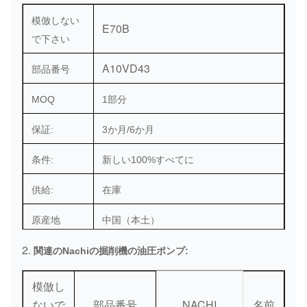
模倣しない
E70B
で下さい
A10VD43
部品番号
MOQ
1部分
保証:
3か月/6か月
条件:
新しい100%すべてに
供給:
在庫
原産地
中国（本土）
2.
港:
要求として広州または
関連のNachiの掘削機の油圧ポンプ:
DHL/Federal Express/TNT/UPS/空気船
模倣し
配達方法:
積み/海の船積み
ないで
部品番号
NACHI
名前