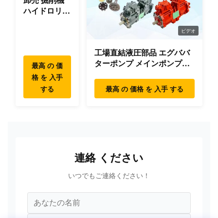
ハイドロリッ
ク スウィン
グ ギアボッ
ビデオ
クス パーツ
工場直結液圧部品 エグババ
スウィング
ターポンプ メインポンプエ
モーター ハ
最高 の 価
ンジン モデル
イデヤンマー
格 を 入手
PC/EX/EC/DH/DX/CAAT/SH
コマツー ヒ
する
最高 の 価格 を 入手 する
部品
タチ XCMG
リウゴン
SANY ボルボ
連絡 ください
いつでもご連絡ください！