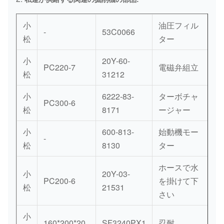
小
油圧フィル
-
53C0066
松
ター
小
20Y-60-
PC220-7
電磁弁組立
松
31212
小
6222-83-
ターボチャ
PC300-6
松
8171
ージャー
小
600-813-
始動機モー
-
松
8130
ター
ホースで水
小
20Y-03-
PC200-6
を掛けて下
松
21531
さい
小
160*200*20
SF3240PX1
忍耐