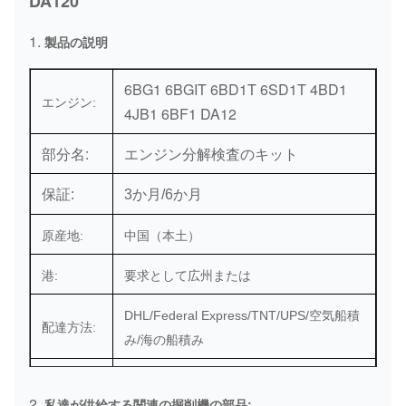
DA120
1.
製品の説明
6BG1 6BGIT 6BD1T 6SD1T 4BD1
エンジン:
4JB1 6BF1 DA12
部分名:
エンジン分解検査のキット
保証:
3か月/6か月
原産地:
中国（本土）
港:
要求として広州または
DHL/Federal Express/TNT/UPS/空気船積
配達方法:
み/海の船積み
支払方法:
銀行/ウェスタン・ユニオン/Paypal
2.
私達が供給する関連の掘削機の部品: