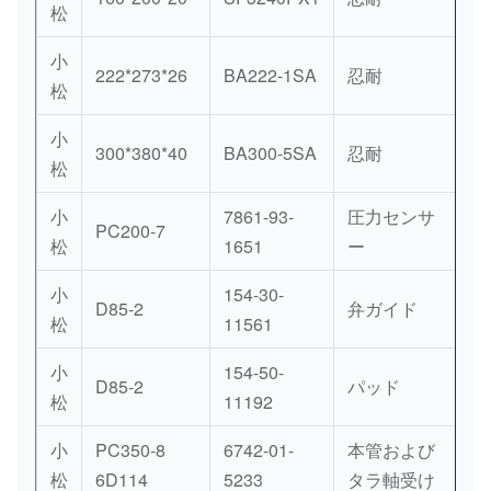
松
小
222*273*26
BA222-1SA
忍耐
松
小
300*380*40
BA300-5SA
忍耐
松
小
7861-93-
圧力センサ
PC200-7
松
1651
ー
小
154-30-
D85-2
弁ガイド
松
11561
小
154-50-
D85-2
パッド
松
11192
小
PC350-8
6742-01-
本管および
松
6D114
5233
タラ軸受け