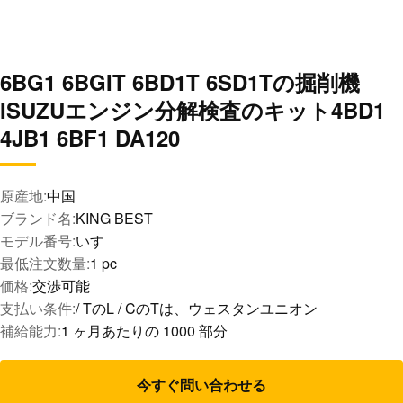
6BG1 6BGIT 6BD1T 6SD1Tの掘削機
ISUZUエンジン分解検査のキット4BD1
4JB1 6BF1 DA120
原産地:
中国
ブランド名:
KING BEST
モデル番号:
いすゞ
最低注文数量:
1 pc
価格:
交渉可能
支払い条件:
/ TのL / CのTは、ウェスタンユニオン
補給能力:
1 ヶ月あたりの 1000 部分
今すぐ問い合わせる