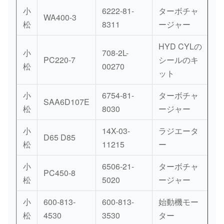
小
6222-81-
ターボチャ
WA400-3
松
8311
ージャー
HYD CYLの
小
708-2L-
PC220-7
シールのキ
松
00270
ット
小
6754-81-
ターボチャ
SAA6D107E
松
8030
ージャー
小
14X-03-
ラジエータ
D65 D85
松
11215
ー
小
6506-21-
ターボチャ
PC450-8
松
5020
ージャー
小
600-813-
600-813-
始動機モー
松
4530
3530
ター