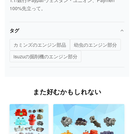
T.T/銀行/Paypal/ウェスタン・ユニオン、Paymen
PC200-8
ギヤ
松
21551
100%先立って。
6D114ガス
完全なガス
小
6D114
ケットのキ
ケットのキ
松
タグ
ット
ット
カミンズのエンジン部品
幼虫のエンジン部分
小
723-40-
圧力減圧弁
PC200-7
松
71800
以来
isuzuの掘削機のエンジン部分
小
6732-81-
油圧スイッ
PC180-6
松
3110
チ
小
7835-12-
また好むかもしれない
PC220-7
モニター
松
1004
小
K3V180
K3V180
連結
松
小
K3V63