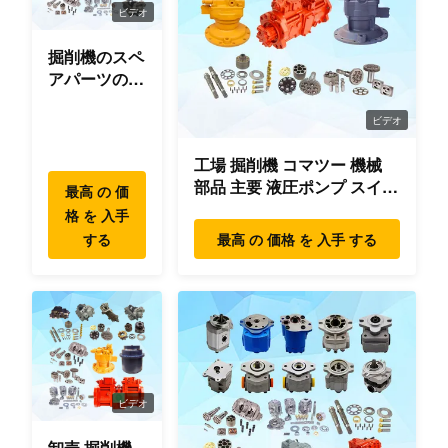
K3V63
連結
ビデオ
松
（405MM）
掘削機のスペ
PC200-6
小
600-861-
アパーツのオ
6D102 24V
交流発電機
リジナ
松
6410
60A 8PK
ル/OEM/使用
ビデオ
品質
小
20T-30-
上のローラ
工場 掘削機 コマツー 機械
PC60-8
部品 主要 液圧ポンプ スイン
松
00051
ー
最高 の 価
グ モーター 旅行 モーター
格 を 入手
部品 掘削機
する
最高 の 価格 を 入手 する
ビデオ
卸売 掘削機