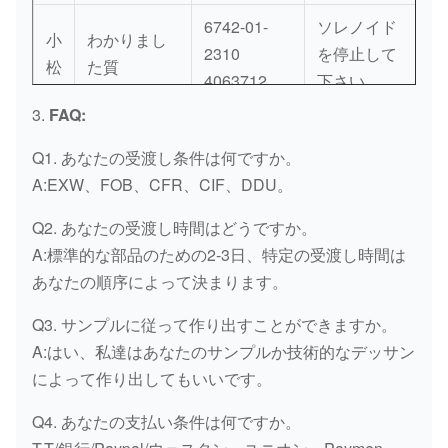
6742-01-
ソレノイド
小
わかりまし
2310
を停止して
松
た質
4063712
下さい
3.
FAQ:
振幅制限器
小
709-70-
PC200-5
ASS'Yの燃
Q1. あなたの受渡し条件は何ですか。
松
51401
圧
A:EXW、FOB、CFR、CIF、DDU。
小
小松は調整
Q2. あなたの受渡し時間はどうですか。
PC200-3/5
149090001
松
します
A:標準的な部品のための2-3日、特定の受渡し時間は
あなたの順序によって決まります。
小
7835-12-
PC200-7
モニター
松
3007
Q3. サンプルに従って作り出すことができますか。
A:はい、私達はあなたのサンプルか技術的なデッサン
小
22B-06-
点火スイッ
PC200-8
によって作り出してもいいです。
松
11910
チ
Q4. あなたの支払い条件は何ですか。
小
22U-26-